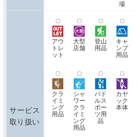
場
アウ
大型
登山
キャ
トレ
店舗
用品
ンプ
ット
用品
クラ
シャ
パド
カヤ
イミ
ワー
ルス
ック
ング
クラ
ポー
本体
サービス
用品
イミ
ツ用
取り扱い
ング
品
用品