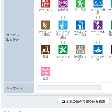
アウトレッ
大型店舗
登山用品
キャンプ用
サ
ト
品
クライミン
シャワーク
パドルスポ
カヤック本
農
サービス
グ用品
ライミング
ーツ用品
体
野
用品
取り扱い
雑貨
サイクルピ
自転車レン
カヤック体
ク
ット
タル
験
免税
キーワード