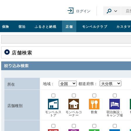
ログイン
保険
宿泊
ふるさと納税
店舗
モンベル
クラブ
カスタマ
店舗検索
地域：
都道府県：
所在
店舗種別
モンベルス
モンベルコ
飲食
宿泊施設・
トア
ーナー
キャンプ場