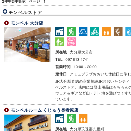
2件中2件表示
ページ
1
モンベルストア
モンベル 大分店
大分県大分市
所在地
097-513-1741
TEL
10:00～20:00
営業時間
アミュプラザおおいた休館日に準
定休日
JR大分駅直結の商業施設JRおおいたシテ
ベルストア。店内には登山用品はもちろん
ウェア＆ギアなど山・川・海を遊びつくす
ています。
モンベルルーム くじゅう長者原店
大分県玖珠郡九重町
所在地