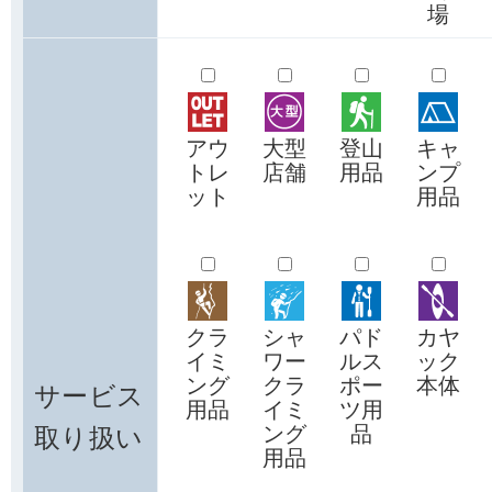
場
アウ
大型
登山
キャ
トレ
店舗
用品
ンプ
ット
用品
クラ
シャ
パド
カヤ
イミ
ワー
ルス
ック
ング
クラ
ポー
本体
サービス
用品
イミ
ツ用
取り扱い
ング
品
用品