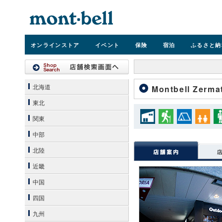
オンライン
ストア
イベント
保険
宿泊
ふるさと納
北海道
Montbell Zermat
東北
関東
中部
北陸
近畿
中国
四国
九州